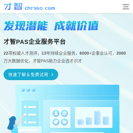
首页
测评产品
才智PAS企业服务平台
能力素质
22
项权威人才测评，
13
年持续企业服务，
6000
+企事业认可，
2000
解决方案
万大数据优化，才智PAS助力企业选才识才
全维度智商
瑞文智力高级
门萨智力测评
EQ情商测评
测评选择
人才招聘
用户手册
快速了解＆免费试用
心理素质测评
心理健康测评
按应用场景
按岗位推荐
按冰山模型
校园招聘
讲解
案例
询价