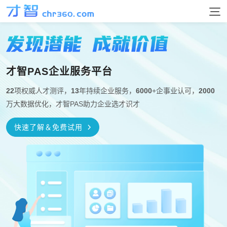
首页
测评产品
才智PAS企业服务平台
能力素质
22
项权威人才测评，
13
年持续企业服务，
6000
+企事业认可，
2000
解决方案
万大数据优化，才智PAS助力企业选才识才
全维度智商
瑞文智力高级
门萨智力测评
EQ情商测评
测评选择
人才招聘
用户手册
快速了解＆免费试用
心理素质测评
心理健康测评
按应用场景
按岗位推荐
按冰山模型
校园招聘
讲解
案例
询价