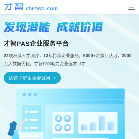
首页
测评产品
才智PAS企业服务平台
能力素质
22
项权威人才测评，
13
年持续企业服务，
6000
+企事业认可，
2000
解决方案
万大数据优化，才智PAS助力企业选才识才
全维度智商
瑞文智力高级
门萨智力测评
EQ情商测评
测评选择
人才招聘
用户手册
快速了解＆免费试用
心理素质测评
心理健康测评
按应用场景
按岗位推荐
按冰山模型
校园招聘
讲解
案例
询价